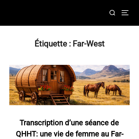
Aller
Rechercher :
au
PERMU
contenu
Étiquette :
Far-West
Transcription d’une séance de
QHHT: une vie de femme au Far-