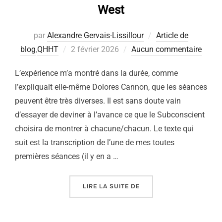
West
par
Alexandre Gervais-Lissillour
Article de
Publié
blog
,
QHHT
2 février 2026
Aucun commentaire
le
L’expérience m’a montré dans la durée, comme
l’expliquait elle-même Dolores Cannon, que les séances
peuvent être très diverses. Il est sans doute vain
d’essayer de deviner à l’avance ce que le Subconscient
choisira de montrer à chacune/chacun. Le texte qui
suit est la transcription de l’une de mes toutes
premières séances (il y en a …
« TRANSCRIPTION D’UNE
LIRE LA SUITE DE